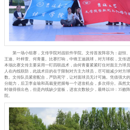
第一场小组赛，文传学院对战软件学院。文传首发阵容为：赵恒
王迪、叶梓萱、何青蔓。比赛打响，中锋王迪跳球，对方球权，文传
本场比赛文传主要采用一盯四联战术，由何青蔓紧紧盯住对面主力球
人在内线联防，此战术目的在于限制对方主力球员，尽可能减少对方
数。文传队员紧密配合，严防死守，让对面球员无计可施。凭借强大
分能力，后卫李金瑜和高栽斐把握每一个进攻机会，多次得分。虽然
时做得很出色，但是内线缺少篮板，进攻次数较少，最终以10：35败
院。